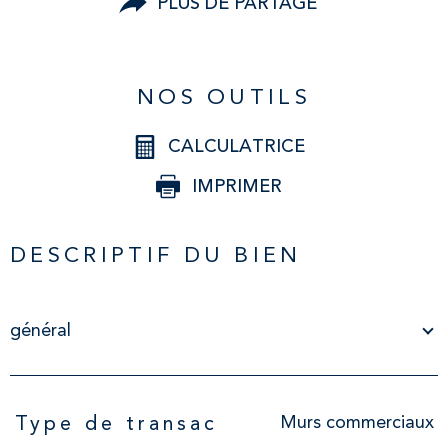
PLUS DE PARTAGE
NOS OUTILS
CALCULATRICE
IMPRIMER
DESCRIPTIF DU BIEN
général
TRAD_PAMPERO_Caracteristique
Valeurs
Murs commerciaux
Type de transac