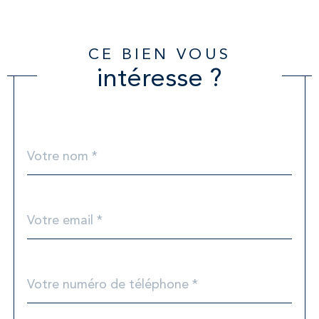
CE BIEN VOUS
intéresse ?
Nom
Fieldset
*
par
défaut
email
*
Téléphone
*