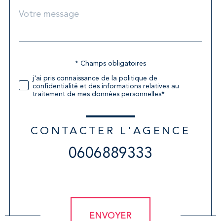
Message
Fieldset
*
par
défaut
* Champs obligatoires
Validation
j'ai pris connaissance de la politique de
confidentialité et des informations relatives au
traitement de mes données personnelles*
CONTACTER L'AGENCE
0606889333
Validation
ENVOYER