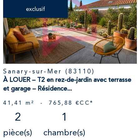
exclusif
VOIR LE
BIEN
Sanary-sur-Mer (83110)
À LOUER – T2 en rez-de-jardin avec terrasse
et garage – Résidence...
41,41 m²
-
765,88 €
CC*
2
1
pièce(s)
chambre(s)